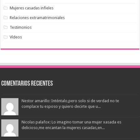
Mujeres casadas infieles
Relaciones extramatrimoniales
Testimonios
Vídeos
Comentarios Recientes
Nestor amarillo: Inténtalo,pero solo si de verdad no te
complace tu esposo y quiero decirte que u...
Nicolas palafox: Lo imagino tomar una mujer xasada es
delicioso,me encantan la mujeres casadas,en...