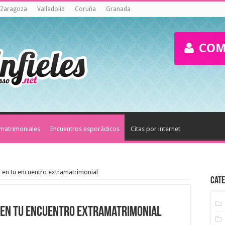
Zaragoza
Valladolid
Coruña
Granada
COM
amatrimoniales
Encuentros esporádicos
Citas por internet
a en tu encuentro extramatrimonial
Cate
a en tu encuentro extramatrimonial