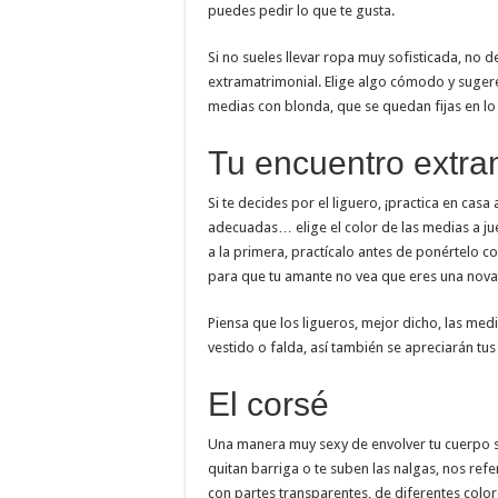
puedes pedir lo que te gusta.
Si no sueles llevar ropa muy sofisticada, no 
extramatrimonial. Elige algo cómodo y sugeren
medias con blonda, que se quedan fijas en lo a
Tu encuentro extra
Si te decides por el liguero, ¡practica en casa
adecuadas… elige el color de las medias a jue
a la primera, practícalo antes de ponértelo c
para que tu amante no vea que eres una nova
Piensa que los ligueros, mejor dicho, las med
vestido o falda, así también se apreciarán tu
El corsé
Una manera muy sexy de envolver tu cuerpo s
quitan barriga o te suben las nalgas, nos ref
con partes transparentes, de diferentes color