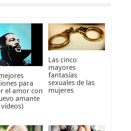
Las cinco
mayores
fantasías
mejores
sexuales de las
iones para
mujeres
r el amor con
nuevo amante
 vídeos)