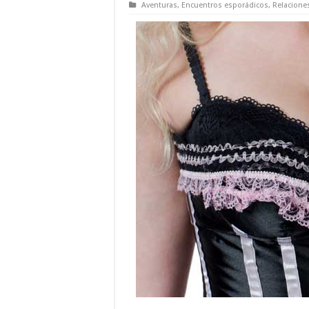
Aventuras
,
Encuentros esporádicos
,
Relacione