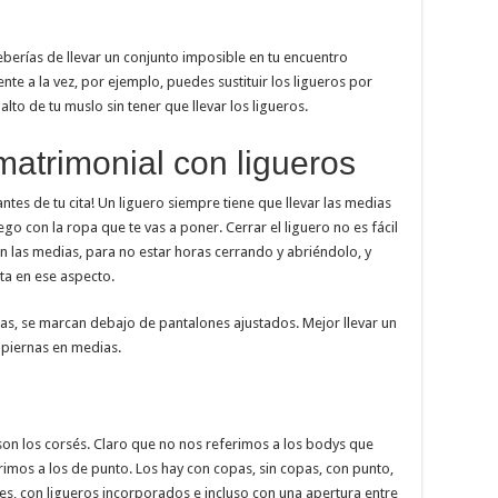
deberías de llevar un conjunto imposible en tu encuentro
te a la vez, por ejemplo, puedes sustituir los ligueros por
lto de tu muslo sin tener que llevar los ligueros.
matrimonial con ligueros
 antes de tu cita! Un liguero siempre tiene que llevar las medias
go con la ropa que te vas a poner. Cerrar el liguero no es fácil
on las medias, para no estar horas cerrando y abriéndolo, y
ta en ese aspecto.
ias, se marcan debajo de pantalones ajustados. Mejor llevar un
s piernas en medias.
on los corsés. Claro que no nos referimos a los bodys que
erimos a los de punto. Los hay con copas, sin copas, con punto,
es, con ligueros incorporados e incluso con una apertura entre