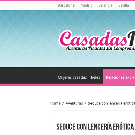
Barcelona
Madrid
Valencia
Sevilla
Mujeres casadas infieles
Relaciones extr
Home
/
Aventuras
/
Seduce con lencería erótic
Seduce con lencería erótic