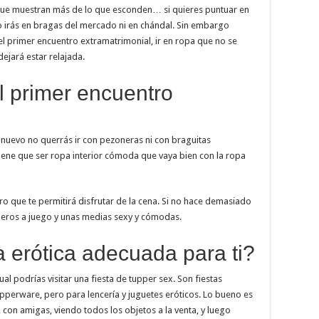
 que muestran más de lo que esconden… si quieres puntuar en
o irás en bragas del mercado ni en chándal. Sin embargo
el primer encuentro extramatrimonial, ir en ropa que no se
dejará estar relajada.
 primer encuentro
nuevo no querrás ir con pezoneras ni con braguitas
tiene que ser ropa interior cómoda que vaya bien con la ropa
o que te permitirá disfrutar de la cena. Si no hace demasiado
gueros a juego y unas medias sexy y cómodas.
a erótica adecuada para ti?
ual podrías visitar una fiesta de tupper sex. Son fiestas
pperware, pero para lencería y juguetes eróticos. Lo bueno es
con amigas, viendo todos los objetos a la venta, y luego