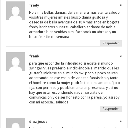
fredy
a
Hola mis bellas damas, de la manera más atenta saludo
vosotras mujeres infieles busco dama gustosa y
deseosa de bella aventura de 18 y más años en bogota
fredy lancheros nuñez tu caballero andante de noble
armadura bien venidas a mi facebook un abrazo y un
beso feliz fin de semana
Responder
frank
a
para que esconder la infidelidad si existe el mundo
swinger??. es preferible ir diciéndole al marido que les
gustaría iniciarse en el mundo sw. poco a poco se irán
adentrando en ese estilo de vida tan fantástico. y tanto
el hombre como la mujer podrán tener su amante fijo o
fija. con permiso y posiblemente en presencia. y así no
hay que estar escondiendo nada.. se trata de
comunicación y de ser honesto con la pareja. yo así soy
con mi esposa.. saludos
Responder
diaz jesus
a